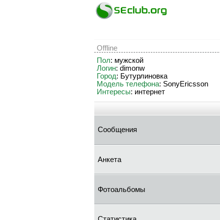
Offline
Пол
: мужской
Логин
: dimonw
Город
: Бутурлиновка
Модель телефона
: SonyEricsson
Интересы
: интернет
Сообщения
Анкета
Фотоальбомы
Статистика