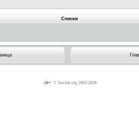
Списки
аница
Гла
© Seclub.org 2003-2026
18+