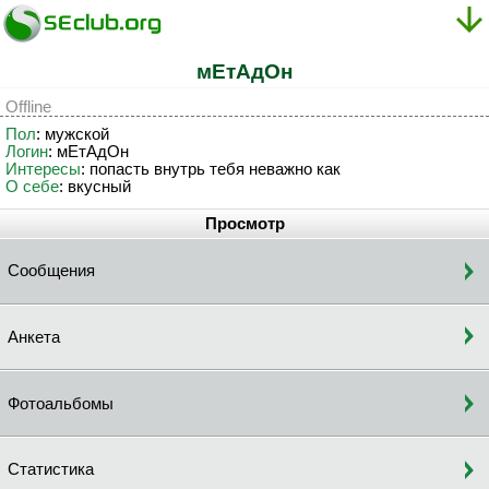
мEтAдOн
Offline
Пол
: мужской
Логин
: мEтAдOн
Интересы
: попасть внутрь тебя неважно как
О себе
: вкусный
Просмотр
Сообщения
Анкета
Фотоальбомы
Статистика