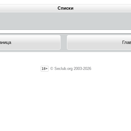
Списки
аница
Гла
© Seclub.org 2003-2026
18+