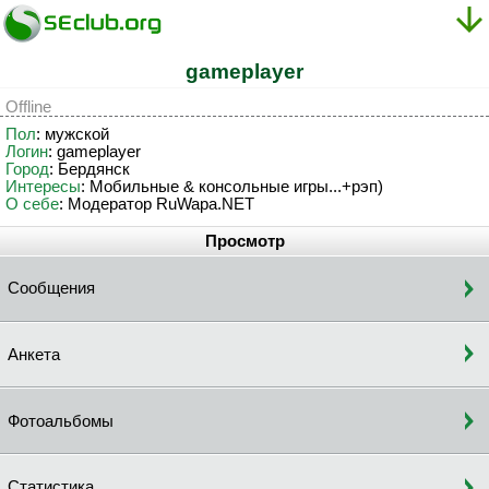
gameplayer
Offline
Пол
: мужской
Логин
: gameplayer
Город
: Бердянск
Интересы
: Мобильные & консольные игры...+рэп)
О себе
: Модератор RuWapa.NET
Просмотр
Сообщения
Анкета
Фотоальбомы
Статистика