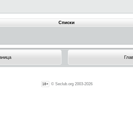
Списки
аница
Гла
© Seclub.org 2003-2026
18+