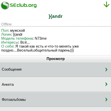
}{andr
Offline
Пол
: мужской
Логин
: }{andr
Модель телефона
: N73me
Интересы
: Всё...
О себе
: Я такой как есть и что-то менять уже
поздно....Веселый,общительный парень)))
Просмотр
Сообщения
Анкета
Фотоальбомы