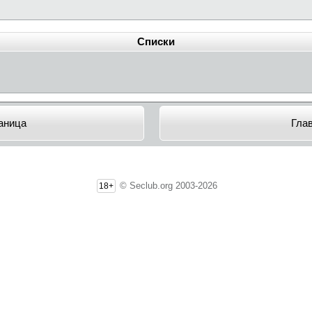
Списки
аница
Гла
© Seclub.org 2003-2026
18+