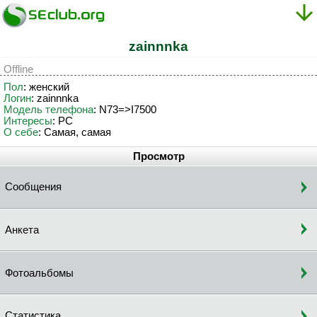
zainnnka
Offline
Пол
: женский
Логин
: zainnnka
Модель телефона
: N73=>I7500
Интересы
: PC
О себе
: Самая, самая
Просмотр
Сообщения
Анкета
Фотоальбомы
Статистика