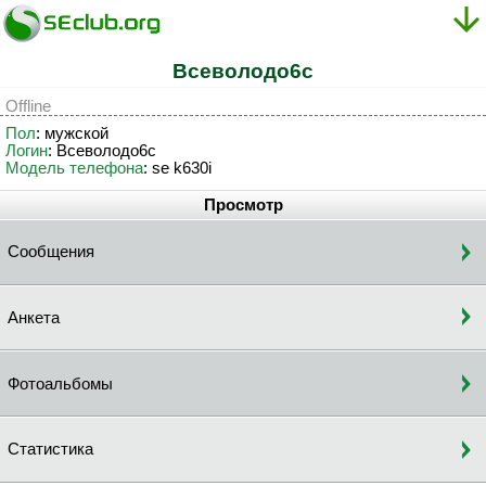
Bceвoлoдo6c
Offline
Пол
: мужской
Логин
: Bceвoлoдo6c
Модель телефона
: se k630i
Просмотр
Сообщения
Анкета
Фотоальбомы
Статистика