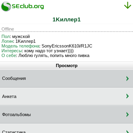
1Kиллep1
Offline
Пол
: мужской
Логин
: 1Kиллep1
Модель телефона
: SonyEricssonK610i/R1JC
Интересы
: кому надо тот узнает))))
О себе
: Люблю гулять, попить много пивка
Просмотр
Сообщения
Анкета
Фотоальбомы
Статистика