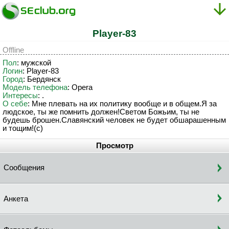
Player-83
Offline
Пол
: мужской
Логин
: Player-83
Город
: Бердянск
Модель телефона
: Opera
Интересы
: .
О себе
: Мне плевать на их политику вообще и в общем.Я за
людское, ты же помнить должен!Светом Божьим, ты не
будешь брошен.Славянский человек не будет обшарашенным
и тощим!(с)
Просмотр
Сообщения
Анкета