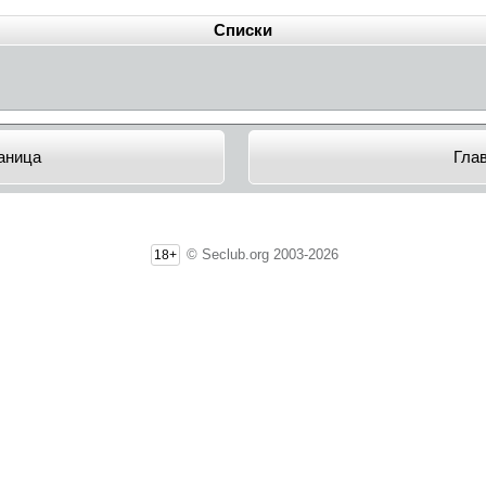
Списки
аница
Гла
© Seclub.org 2003-2026
18+