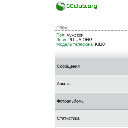
Offline
Пол
: мужской
Логин
: !LLUS!ONG
Модель телефона
: K810i
Сообщения
Анкета
Фотоальбомы
Статистика