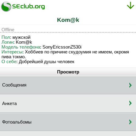
Kom@k
Offline
Пол
: мужской
Логин
: Kom@k
Модель телефона
: SonyEricssonZ530i
Интересы
: Хоббиев по причине скудоумия не имеем, окромя
пива токмо.
О себе
: Добрейшей душы человек
Просмотр
Сообщения
Анкета
Фотоальбомы