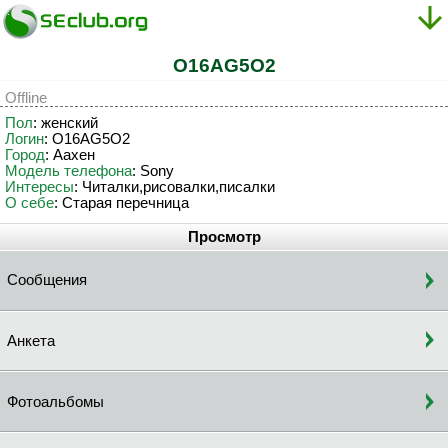
O16AG5O2
Offline
Пол
: женский
Логин
: O16AG5O2
Город
: Аахен
Модель телефона
: Sony
Интересы
: Читалки,рисовалки,писалки
О себе
: Старая перечница
Просмотр
Сообщения
Анкета
Фотоальбомы