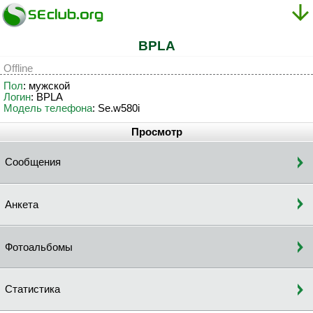
BPLA
Offline
Пол
: мужской
Логин
: BPLA
Модель телефона
: Se.w580i
Просмотр
Сообщения
Анкета
Фотоальбомы
Статистика