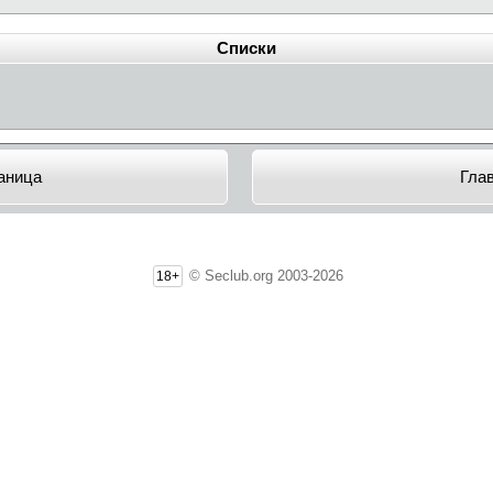
Списки
аница
Гла
© Seclub.org 2003-2026
18+