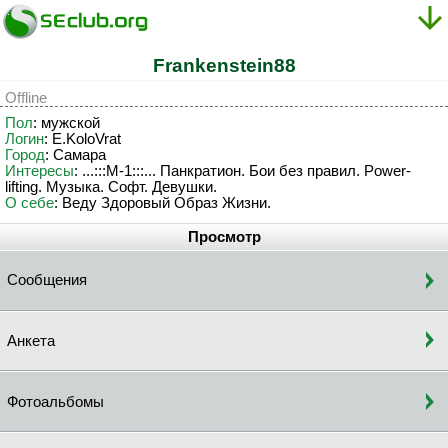
Frankenstein88
Offline
Пол
: мужской
Логин
: E.KoloVrat
Город
: Самара
Интересы
: ...:::M-1:::... Панкратион. Бои без правил. Power-
lifting. Музыка. Софт. Девушки.
О себе
: Веду Здоровый Образ Жизни.
Просмотр
Сообщения
Анкета
Фотоальбомы