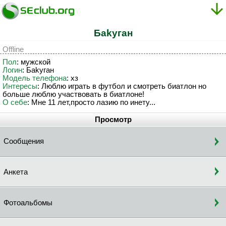
Бakyгaн
Offline
Пол
: мужской
Логин
: Бakyгaн
Модель телефона
: хз
Интересы
: Люблю играть в футбол и смотреть биатлон но
больше люблю участвовать в биатлоне!
О себе
: Мне 11 лет,просто лазию по инету...
Просмотр
Сообщения
Анкета
Фотоальбомы