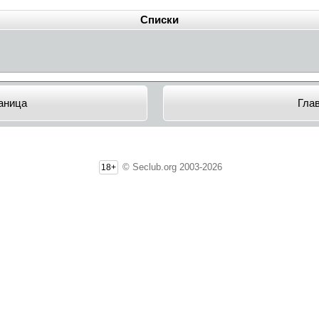
Списки
аница
Гла
© Seclub.org 2003-2026
18+