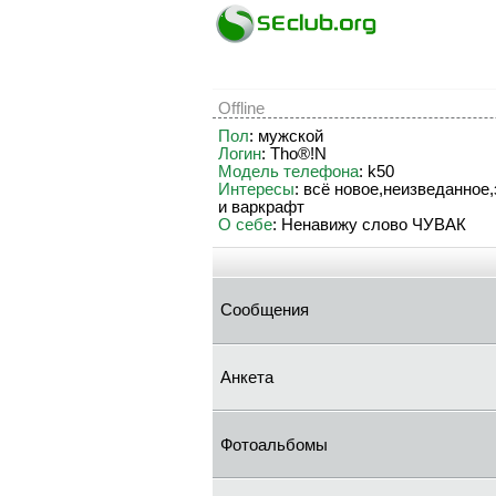
Offline
Пол
: мужской
Логин
: Tho®!N
Модель телефона
: k50
Интересы
: всё новое,неизведанное
и варкрафт
О себе
: Ненавижу слово ЧУВАК
Сообщения
Анкета
Фотоальбомы