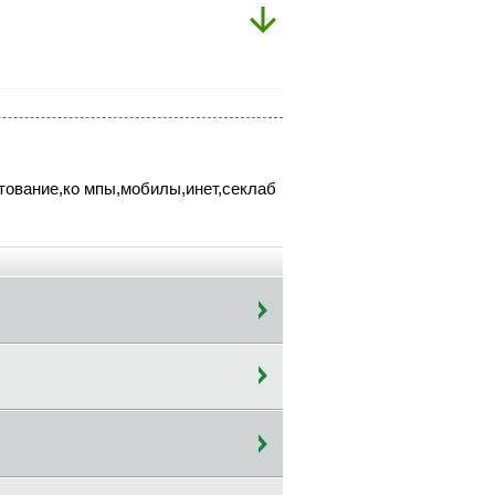
хтование,ко мпы,мобилы,инет,секлаб