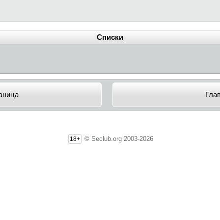
Списки
аница
Гла
© Seclub.org 2003-2026
18+