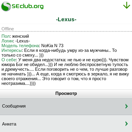
-Lexus-
Offline
Пол
: женский
Логин
: -Lexus-
Модель телефона
: NoKia N 73
Интересы
: Если я когда-нибудь умру из-за мужчины.. То
только со смеху... )))
О себе
: У меня два недостатка: не пью и не курю))). Чувством
юмора Бог не обидел...))) И не люблю беспросветную тупость
и дремучесть.... Если поговорить не о чем, то лучше разговор
не начинать )))... А еще, когда я смотрюсь в зеркало, я не вижу
своего отражения... Это говорит о том, что я просто
неотразима....))))
Просмотр
Сообщения
Анкета