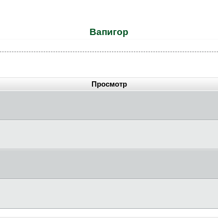
Baпигop
Просмотр