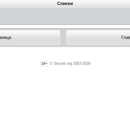
Списки
аница
Гла
© Seclub.org 2003-2026
18+