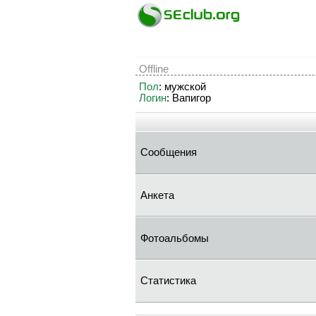
Offline
Пол
: мужской
Логин
: Baпигop
Сообщения
Анкета
Фотоальбомы
Статистика