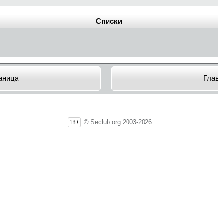
Списки
аница
Гла
© Seclub.org 2003-2026
18+