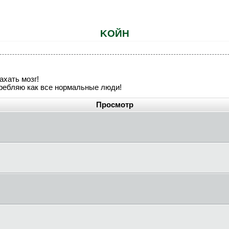
KOЙH
ахать мозг!
требляю как все нормальные люди!
Просмотр