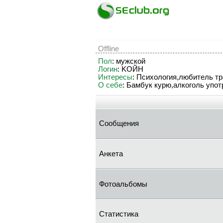
Offline
Пол
: мужской
Логин
: KOЙH
Интересы
: Психология,любитель тр
О себе
: Бамбук курю,алкоголь упо
Сообщения
Анкета
Фотоальбомы
Статистика