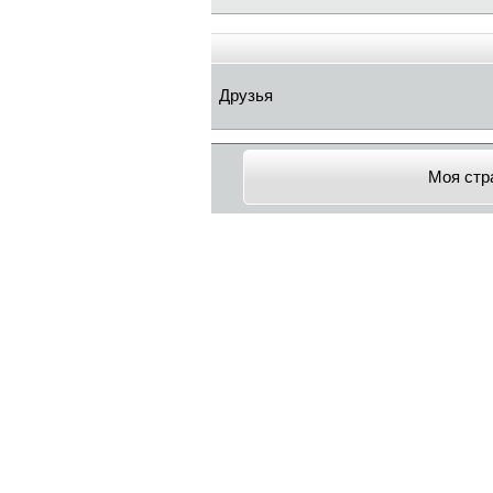
Друзья
Моя стр