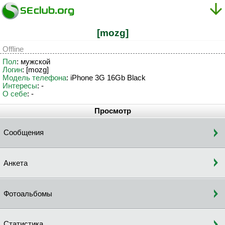
[mozg]
Offline
Пол
: мужской
Логин
: [mozg]
Модель телефона
: iPhone 3G 16Gb Black
Интересы
: -
О себе
: -
Просмотр
Сообщения
Анкета
Фотоальбомы
Статистика