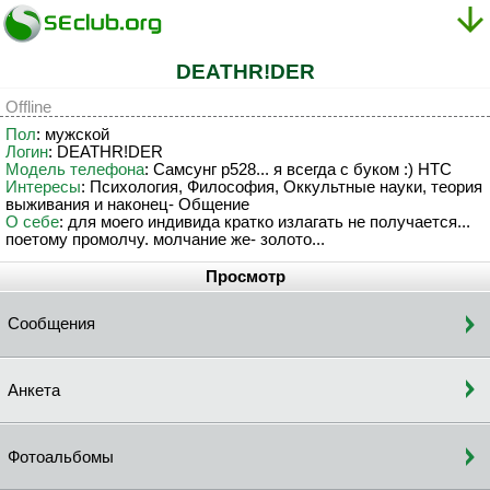
DEATHR!DER
Offline
Пол
: мужской
Логин
: DEATHR!DER
Модель телефона
: Самсунг р528... я всегда с буком :) HTC
Интересы
: Психология, Философия, Оккультные науки, теория
выживания и наконец- Общение
О себе
: для моего индивида кратко излагать не получается...
поетому промолчу. молчание же- золото...
Просмотр
Сообщения
Анкета
Фотоальбомы