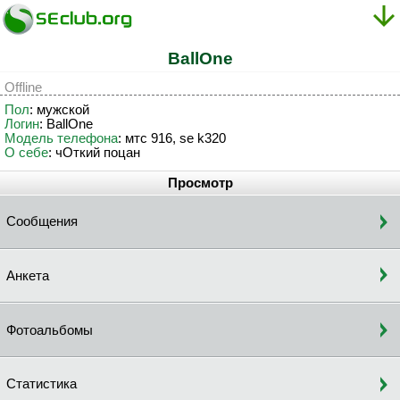
BallOne
Offline
Пол
: мужской
Логин
: BallOne
Модель телефона
: мтс 916, se k320
О себе
: чОткий поцан
Просмотр
Сообщения
Анкета
Фотоальбомы
Статистика