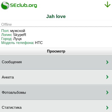
Jah love
Offline
Пол
: мужской
Логин
: SkypeR
Город
: Луцк
Модель телефона
: HTC
Просмотр
Сообщения
Анкета
Фотоальбомы
Статистика