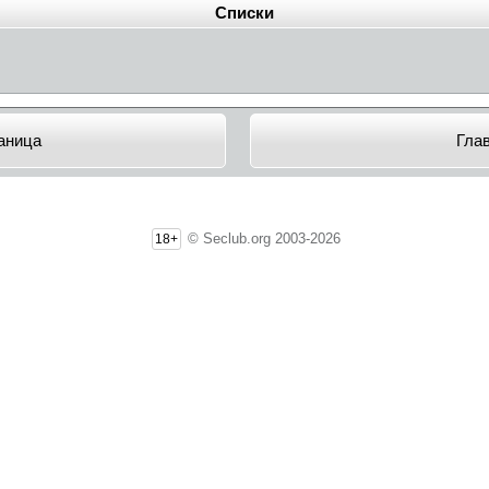
Списки
аница
Гла
© Seclub.org 2003-2026
18+