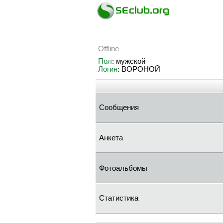
Offline
Пол
: мужской
Логин
: BOPOHOЙ
Сообщения
Анкета
Фотоальбомы
Статистика