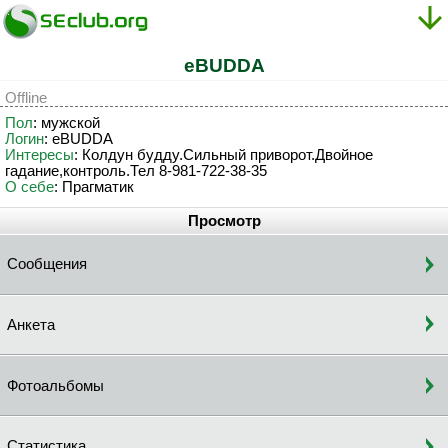
eBUDDA
Offline
Пол
: мужской
Логин
: eBUDDA
Интересы
: Колдун будду.Сильный приворот.Двойное
гадание,контроль.Тел 8-981-722-38-35
О себе
: Прагматик
Просмотр
Сообщения
Анкета
Фотоальбомы
Статистика