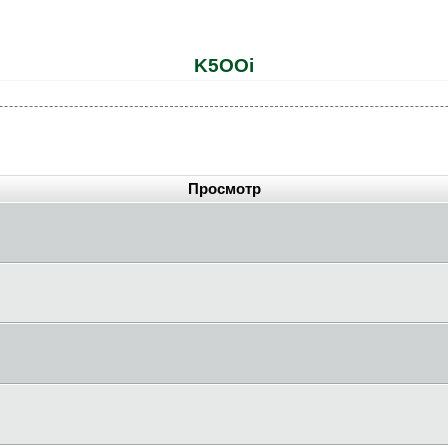
K5OOi
Просмотр