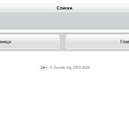
Списки
аница
Гла
© Seclub.org 2003-2026
18+