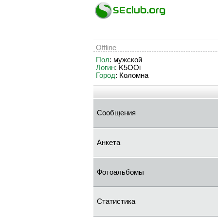
Offline
Пол
: мужской
Логин
: K5OOi
Город
: Коломна
Сообщения
Анкета
Фотоальбомы
Статистика