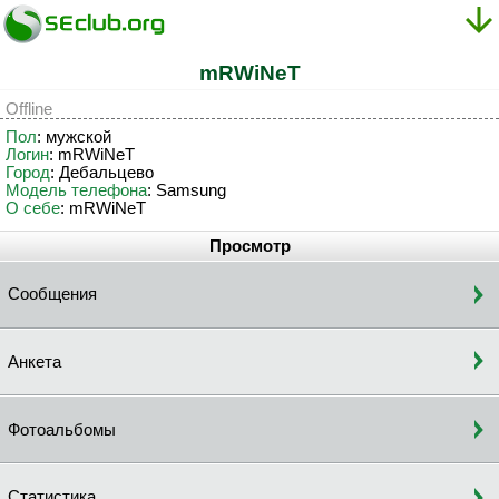
mRWiNeT
Offline
Пол
: мужской
Логин
: mRWiNeT
Город
: Дебальцево
Модель телефона
: Samsung
О себе
: mRWiNeT
Просмотр
Сообщения
Анкета
Фотоальбомы
Статистика