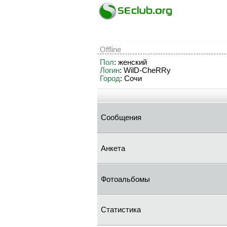
Offline
Пол
: женский
Логин
: WilD-CheRRy
Город
: Сочи
Сообщения
Анкета
Фотоальбомы
Статистика