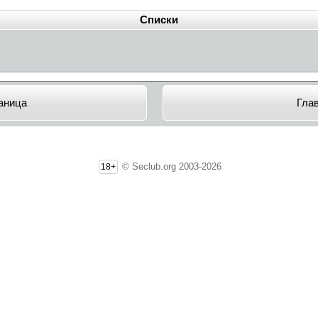
Списки
аница
Гла
© Seclub.org 2003-2026
18+