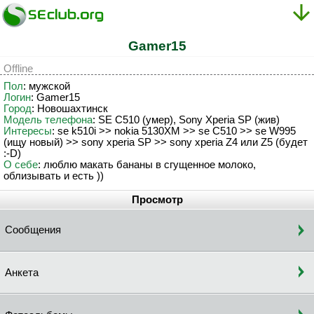
Gamer15
Offline
Пол
: мужской
Логин
: Gamer15
Город
: Новошахтинск
Модель телефона
: SE C510 (умер), Sony Xperia SP (жив)
Интересы
: se k510i >> nokia 5130XM >> se C510 >> se W995
(ищу новый) >> sony xperia SP >> sony xperia Z4 или Z5 (будет
:-D)
О себе
: люблю макать бананы в сгущенное молоко,
облизывать и есть ))
Просмотр
Сообщения
Анкета