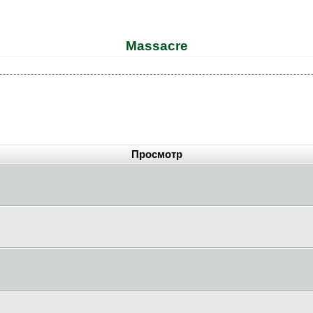
Massacre
Просмотр