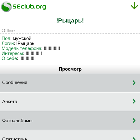
!Pыцapь!
Offline
Пол
: мужской
Логин
: !Pыцapь!
Модель телефона
: !!!!!!!!!!!!!
Интересы
: !!!!!!!!!!!!!
О себе
: !!!!!!!!!!!!!
Просмотр
Сообщения
Анкета
Фотоальбомы
Статистика