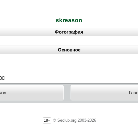
skreason
Фотография
Основное
00i
son
Гла
© Seclub.org 2003-2026
18+