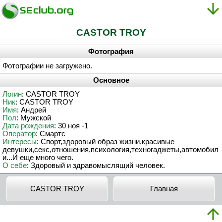
CASTOR TROY
Фотография
Фотографии не загружено.
Основное
Логин
: CASTOR TROY
Ник
: CASTOR TROY
Имя
: Андрей
Пол
: Мужской
Дата рождения
: 30 ноя -1
Оператор
: Смартс
Интересы
: Спорт,здоровый образ жизни,красивые
девушки,секс,отношения,психология,техногаджеты,автомобил
и...И еще много чего.
О себе
: Здоровый и здравомыслящий человек.
CASTOR TROY
Главная