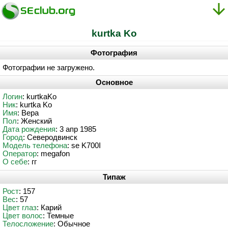
kurtka Ko
Фотография
Фотографии не загружено.
Основное
Логин
: kurtkaKo
Ник
: kurtka Ko
Имя
: Вера
Пол
: Женский
Дата рождения
: 3 апр 1985
Город
: Северодвинск
Модель телефона
: se K700I
Оператор
: megafon
О себе
: гг
Типаж
Рост
: 157
Вес
: 57
Цвет глаз
: Карий
Цвет волос
: Темные
Телосложение
: Обычное