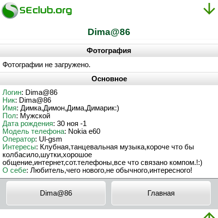
Dima@86
Фотография
Фотографии не загружено.
Основное
Логин
: Dima@86
Ник
: Dima@86
Имя
: Димка,Димон,Дима,Димарик:)
Пол
: Мужской
Дата рождения
: 30 ноя -1
Модель телефона
: Nokia e60
Оператор
: Ul-gsm
Интересы
: Клубная,танцевальная музыка,короче что бы
колбасило,шутки,хорошое
общение,интернет,сот.телефоны,все что связано компом.!:)
О себе
: Любитель,чего нового,не обычного,интересного!
Dima@86
Главная