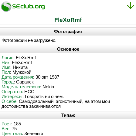
FleXoRmf
Фотография
Фотографии не загружено.
Основное
Логин
: FleXoRmf
Ник
: FleXoRmf
Имя
: Никита
Пол
: Мужской
Дата рождения
: 30 окт 1987
Город
: Саранск
Модель телефона
: Nokia
Оператор
: НСС
Интересы
: Говорить ни о чем.
О себе
: Самодовольный, эгоистичный, на этом мои
достоинства заканчиваются
Типаж
Рост
: 185
Вес
: 75
Цвет глаз
: Зеленый