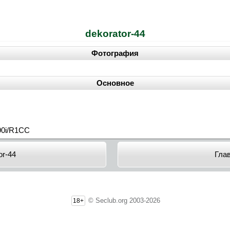
dekorator-44
Фотография
Основное
90i/R1CC
or-44
Гла
© Seclub.org 2003-2026
18+