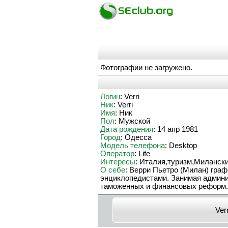
Фотографии не загружено.
Логин
: Verri
Ник
: Verri
Имя
: Ник
Пол
: Мужской
Дата рождения
: 14 апр 1981
Город
: Одесса
Модель телефона
: Desktop
Оператор
: Life
Интересы
: Италия,туризм,Милански
О себе
: Верри Пьетро (Милан) граф
энциклопедистами. Занимая админис
таможенных и финансовых реформ. 
Verr