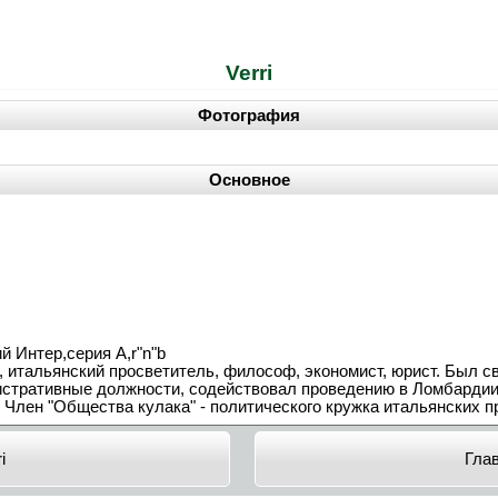
Verri
Фотография
Основное
й Интер,серия А,r"n"b
, итальянский просветитель, философ, экономист, юрист. Был 
тративные должности, содействовал проведению в Ломбардии в 
Член "Общества кулака" - политического кружка итальянских п
i
Гла