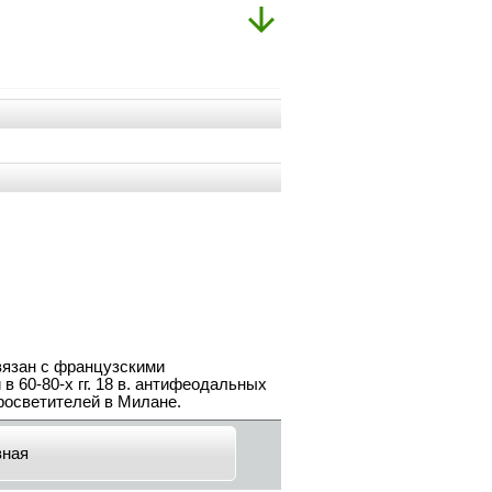
связан с французскими
60-80-х гг. 18 в. антифеодальных
росветителей в Милане.
вная