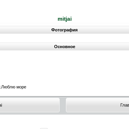
mitjai
Фотография
Основное
т.Люблю море
ai
Гла