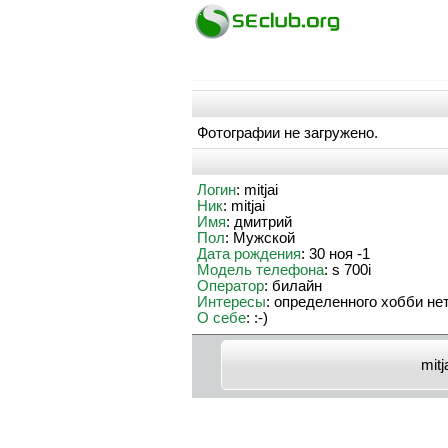
Фотографии не загружено.
Логин
: mitjai
Ник
: mitjai
Имя
: дмитрий
Пол
: Мужской
Дата рождения
: 30 ноя -1
Модель телефона
: s 700i
Оператор
: билайн
Интересы
: определенного хобби не
О себе
: :-)
mitj