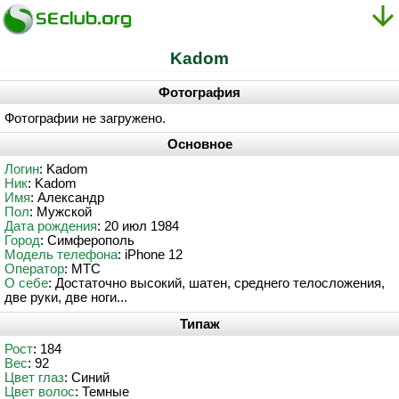
Kadom
Фотография
Фотографии не загружено.
Основное
Логин
: Kadom
Ник
: Kadom
Имя
: Александр
Пол
: Мужской
Дата рождения
: 20 июл 1984
Город
: Симферополь
Модель телефона
: iPhone 12
Оператор
: MTC
О себе
: Достаточно высокий, шатен, среднего телосложения,
две руки, две ноги...
Типаж
Рост
: 184
Вес
: 92
Цвет глаз
: Синий
Цвет волос
: Темные