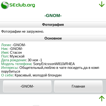
-GNOM-
Фотография
Фотографии не загружено.
Основное
Логин
: -GNOM-
Ник
: -GNOM-
Имя
: Стасон
Пол
: Мужской
Дата рождения
: 30 ноя -1
Модель телефона
: SonyEricssonW810i/R4EA
Интересы
: Общительный,люблю в чате посидеть,да в комп
порубиться
О себе
: Красивый, молодой блондин
-GNOM-
Главная