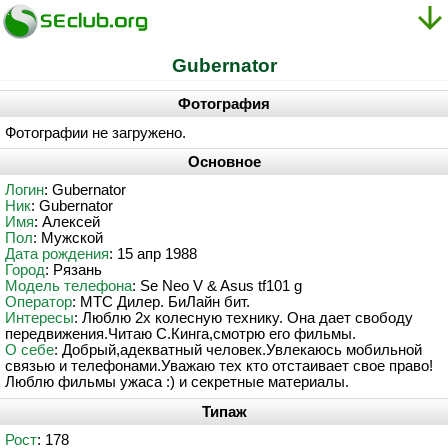
Gubernator
Фотография
Фотографии не загружено.
Основное
Логин
: Gubernator
Ник
: Gubernator
Имя
: Алексей
Пол
: Мужской
Дата рождения
: 15 апр 1988
Город
: Рязань
Модель телефона
: Se Neo V & Asus tf101 g
Оператор
: МТС Дилер. БиЛайн бит.
Интересы
: Люблю 2х колесную технику. Она дает свободу
передвижения.Читаю С.Кинга,смотрю его фильмы.
О себе
: Добрый,адекватный человек.Увлекаюсь мобильной
связью и телефонами.Уважаю тех кто отстаивает свое право!
Люблю фильмы ужаса :) и секретные материалы.
Типаж
Рост
: 178