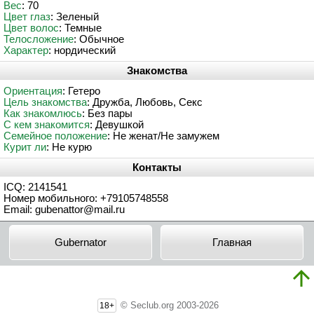
Вес
: 70
Цвет глаз
: Зеленый
Цвет волос
: Темные
Телосложение
: Обычное
Характер
: нордический
Знакомства
Ориентация
: Гетеро
Цель знакомства
: Дружба, Любовь, Секс
Как знакомлюсь
: Без пары
С кем знакомится
: Девушкой
Семейное положение
: Не женат/Не замужем
Курит ли
: Не курю
Контакты
ICQ: 2141541
Номер мобильного: +79105748558
Email: gubenattor@mail.ru
Gubernator
Главная
© Seclub.org 2003-2026
18+