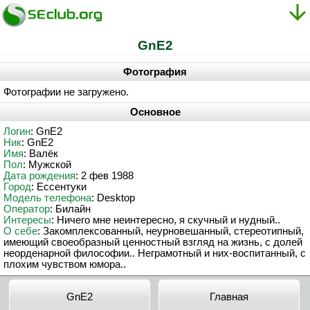
GnE2
Фотография
Фотографии не загружено.
Основное
Логин
: GnE2
Ник
: GnE2
Имя
: Валёк
Пол
: Мужской
Дата рождения
: 2 фев 1988
Город
: Ессентуки
Модель телефона
: Desktop
Оператор
: Билайн
Интересы
: Ничего мне неинтересно, я скучный и нудный..
О себе
: Закомплексованный, неурновешанный, стереотипный,
имеющий своеобразный ценностный взгляд на жизнь, с долей
неорденарной философии.. Неграмотный и них-воспитанный, с
плохим чувством юмора..
GnE2
Главная