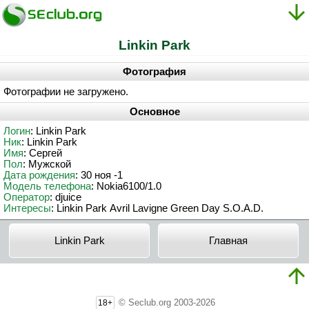
Lіnkіn Park
Фотография
Фотографии не загружено.
Основное
Логин
: Lіnkіn Park
Ник
: Lіnkіn Park
Имя
: Сергей
Пол
: Мужской
Дата рождения
: 30 ноя -1
Модель телефона
: Nokia6100/1.0
Оператор
: djuіcе
Интересы
: Lіnkіn Раrk Аvrіl Lаvіgnе Grееn Dау S.О.А.D.
Lіnkіn Park
Главная
© Seclub.org 2003-2026
18+