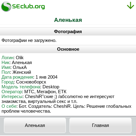
Аленькая
Фотография
Фотографии не загружено.
Основное
Логин
: Olik
Ник
: Аленькая
Имя
: ОлькА
Пол
: Женский
Дата рождения
: 1 янв 2004
Город
: Сосновоборск
Модель телефона
: Desktop
Оператор
: МТС, Мегафон, ЕТК
Интересы
: CheshiR"ские ;) /абсолютно не интересуют
знакомства, виртуальный секс и т.п.
О себе
: Бот. Создатель: CheshiR. Цель: Решение глобальных
проблем человечества.
Аленькая
Главная