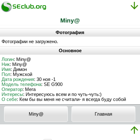
Miny@
Фотография
Фотографии не загружено.
Основное
Логин
: Miny@
Ник
: Miny@
Имя
: Димон
Пол
: Мужской
Дата рождения
: 30 ноя -1
Модель телефона
: SE G900
Оператор
: Мега
Интересы
: Интересуюсь всем и по чуть-чуть:)
О себе
: Кем бы вы меня не считали- я всегда буду собой
Miny@
Главная